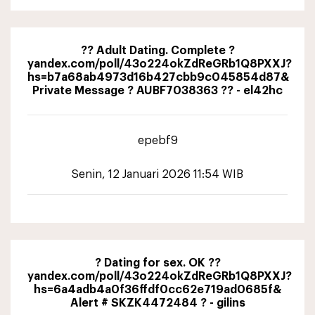
?? Adult Dating. Complete ?
yandex.com/poll/43o224okZdReGRb1Q8PXXJ?
hs=b7a68ab4973d16b427cbb9c045854d87&
Private Message ? AUBF7038363 ?? - el42hc
epebf9
Senin, 12 Januari 2026 11:54 WIB
? Dating for sex. OK ??
yandex.com/poll/43o224okZdReGRb1Q8PXXJ?
hs=6a4adb4a0f36ffdf0cc62e719ad0685f&
Alert # SKZK4472484 ? - gilins