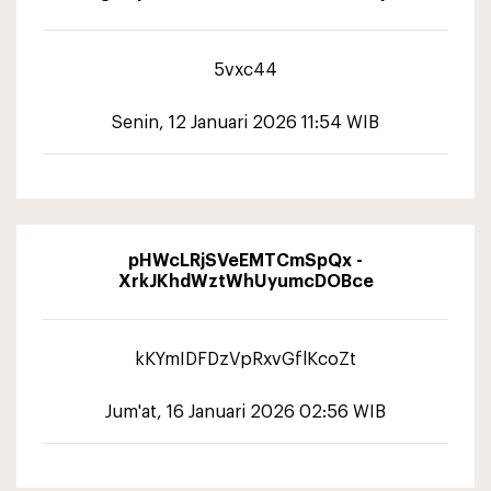
5vxc44
Senin, 12 Januari 2026 11:54 WIB
pHWcLRjSVeEMTCmSpQx -
XrkJKhdWztWhUyumcDOBce
kKYmIDFDzVpRxvGflKcoZt
Jum'at, 16 Januari 2026 02:56 WIB