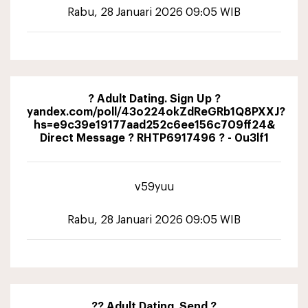
Rabu, 28 Januari 2026 09:05 WIB
? Adult Dating. Sign Up ?
yandex.com/poll/43o224okZdReGRb1Q8PXXJ?
hs=e9c39e19177aad252c6ee156c709ff24&
Direct Message ? RHTP6917496 ? - 0u3lf1
v59yuu
Rabu, 28 Januari 2026 09:05 WIB
?? Adult Dating. Send ?