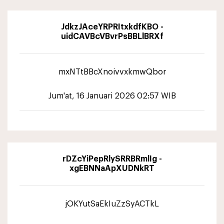
JdkzJAceYRPRItxkdfKBO -
uidCAVBcVBvrPsBBLlBRXf
mxNTtBBcXnoivvxkmwQbor
Jum'at, 16 Januari 2026 02:57 WIB
rDZcYiPepRlySRRBRmlIg -
xgEBNNaApXUDNkRT
jOKYutSaEkIuZzSyACTkL