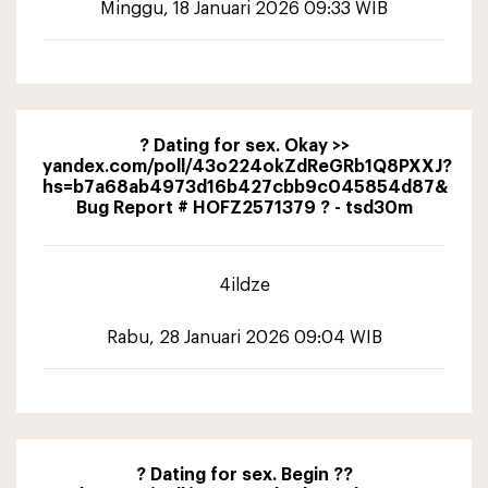
Minggu, 18 Januari 2026 09:33 WIB
? Dating for sex. Okay >>
yandex.com/poll/43o224okZdReGRb1Q8PXXJ?
hs=b7a68ab4973d16b427cbb9c045854d87&
Bug Report # HOFZ2571379 ? - tsd30m
4ildze
Rabu, 28 Januari 2026 09:04 WIB
? Dating for sex. Begin ??