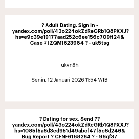
? Adult Dating. Sign In -
yandex.com/poll/43o224okZdReGRb1Q8PXXJ?
hs=e9c39e19177aad252c6ee156c709ff24&
Case # IZQM1623984 ? - uk5tsg
ukvn8h
Senin, 12 Januari 2026 11:54 WIB
? Dating for sex. Send ??
yandex.com/poll/43o224okZdReGRb1Q8PXXJ?
hs=1085f5a6d3ed951d49abcf47f5c6d246&
Bug Report ? CFNF6168284 ? - 96qf37