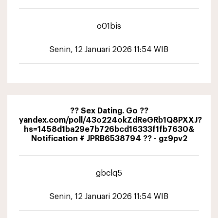
o01bis
Senin, 12 Januari 2026 11:54 WIB
?? Sex Dating. Go ??
yandex.com/poll/43o224okZdReGRb1Q8PXXJ?
hs=1458d1ba29e7b726bcd16333f1fb7630&
Notification # JPRB6538794 ?? - gz9pv2
gbclq5
Senin, 12 Januari 2026 11:54 WIB