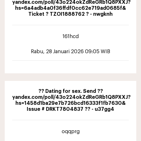
yandex.com/poll/43o224okZdReGRb1Q8PXXJ?
hs=6a4adb4a0f36ffdf0cc62e719ad0685f&
Ticket ? TZOI1888762 ? - nwgknh
161hcd
Rabu, 28 Januari 2026 09:05 WIB
?? Dating for sex. Send ??
yandex.com/poll/43o224okZdReGRb1Q8PXXJ?
hs=1458d1ba29e7b726bcd16333f1fb7630&
Issue # DRKT7804837 ?? - u37gg4
oqqprg